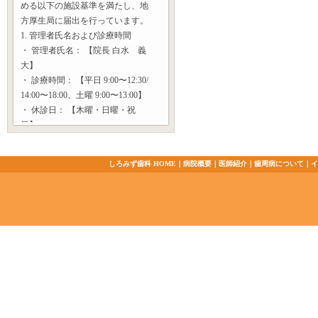
める以下の施設基準を満たし、地
方厚生局に届出を行っています。
1. 管理者氏名および診療時間
・ 管理者氏名： 【院長 白水 義
大】
・ 診療時間： 【平日 9:00〜12:30/
14:00〜18:00、土曜 9:00〜13:00】
・ 休診日： 【木曜・日曜・祝
日】
2. 歯科初診料・再診料の基準（院
内感染防止対策等）
しろみず歯科 HOME
｜
病院概要
｜
医師紹介
｜
歯周病について
｜
イ
当院では、院内感染防止対策、お
よび口腔内の総合的な管理を行う
体制を整えており、歯科初診料・
再診料に関する施設基準の届出を
行っています。また、昨今の物価
上昇に伴う医療提供体制維持のた
め、「歯科外来物価対応料」を算
定しております。
３．口腔管理体制強化加算（口管
強）